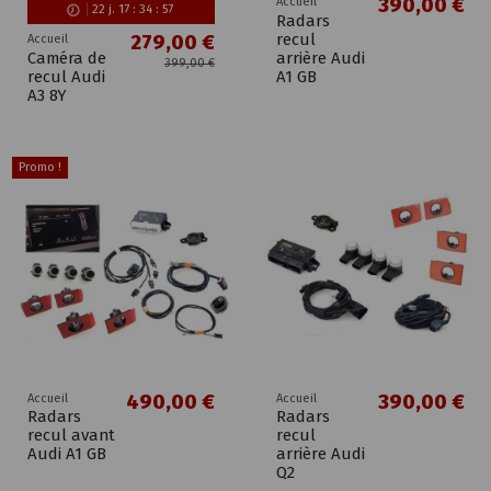
390,00 €
Accueil
22
j.
17
:
34
:
56
Radars
recul
279,00 €
Accueil
Caméra de
arrière Audi
399,00 €
recul Audi
A1 GB
A3 8Y
Promo !
490,00 €
390,00 €
Accueil
Accueil
Radars
Radars
recul avant
recul
Audi A1 GB
arrière Audi
Q2