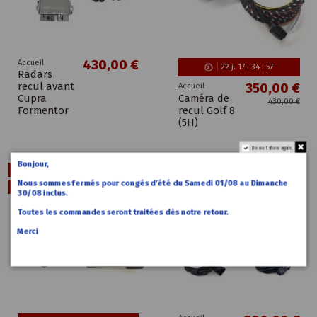
430,00 €
Accueil
22
j.
17
:
34
:
56
Radars
recul avant
350,00 €
Accueil
Caméra de
Cupra
430,00 €
recul Golf 8
Formentor
(5H)
Do not show again.
Bonjour,
Promo !
Promo !
Nous sommes fermés pour congés d’été du Samedi 01/08 au Dimanche
-120,00 €
30/08 inclus.
Toutes les commandes seront traitées dès notre retour.
Merci