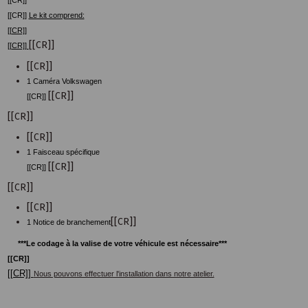
[[CR]]
[[CR]]
Le kit comprend:
[[CR]]
[[CR]]
[[CR]]
[[CR]]
1 Caméra Volkswagen
[[CR]]
[[CR]]
[[CR]]
[[CR]]
1 Faisceau spécifique
[[CR]]
[[CR]]
[[CR]]
[[CR]]
[[CR]]
1 Notice de branchement
***Le codage à la valise de votre véhicule est nécessaire***
[[CR]]
[[CR]]
Nous pouvons effectuer l'installation dans notre atelier.