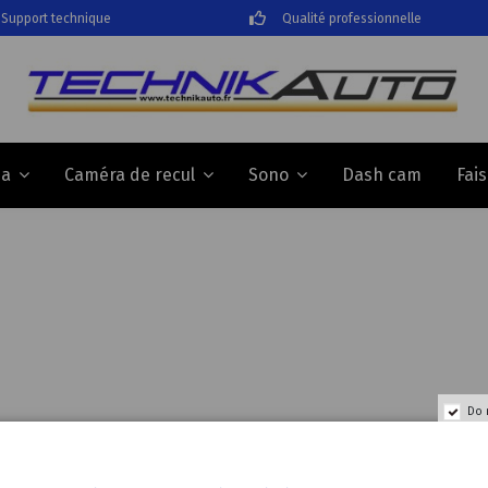
Support technique
Qualité professionnelle
Dash cam
Fai
da
Caméra de recul
Sono
Do 