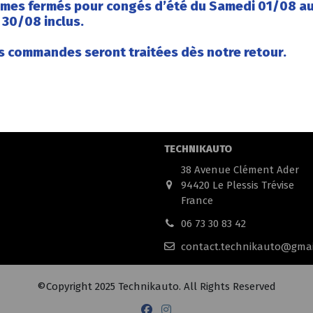
mes fermés pour congés d’été du Samedi 01/08 a
30/08 inclus.
s commandes seront traitées dès notre retour.
Contactez-nous
TECHNIKAUTO
38 Avenue Clément Ader
94420 Le Plessis Trévise
France
06 73 30 83 42
contact.technikauto@gmai
©Copyright 2025 Technikauto. All Rights Reserved