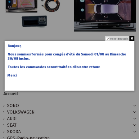
Do not show again.
Bonjour,
490,00 €
1 290,00 €
Accueil
Accueil
Caméra
Caméra
Nous sommes fermés pour congés d’été du Samedi 01/08 au Dimanche
recul VW T7
avant et
30/08 inclus.
arriere VW
Toutes les commandes seront traitées dès notre retour.
T7
Merci
Accueil
SONO
VOLKSWAGEN
AUDI
SEAT
SKODA
GPS-Radio-navigation