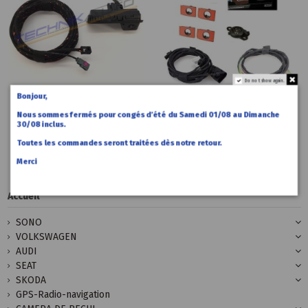
Do not show again.
Bonjour,
259,00 €
390,00 €
Accueil
Accueil
Nous sommes fermés pour congés d’été du Samedi 01/08 au Dimanche
Caméra de
Radars
30/08 inclus.
recul Audi
recul avant
A4 B9/8W
Audi A4 B9
Toutes les commandes seront traitées dès notre retour.
Merci
Accueil
SONO
VOLKSWAGEN
AUDI
SEAT
SKODA
GPS-Radio-navigation