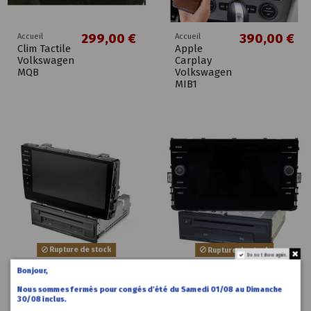
299,00 €
390,00 €
Accueil
Accueil
Clim Tactile
Apple
Volkswagen
Carplay
MQB
Volkswagen
MIB1
Rupture de stock
Rupture de stock
Do not show again.
Bonjour,
990,00 €
Accueil
Accueil
Discover Pro V3 MIB 2.5
Discover
Nous sommes fermés pour congés d’été du Samedi 01/08 au Dimanche
5NA035043
Media MIB
30/08 inclus.