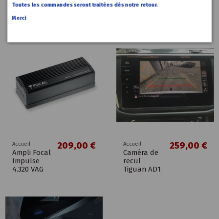
2.5 OEM VW
1 890,00 €
Toutes les commandes seront traitées dès notre retour.
3Q0035874
Merci
209,00 €
259,00 €
Accueil
Accueil
Ampli Focal
Caméra de
Impulse
recul
4.320 VAG
Tiguan AD1