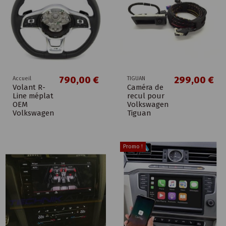
790,00 €
299,00 €
Accueil
TIGUAN
Volant R-
Caméra de
Line méplat
recul pour
OEM
Volkswagen
Volkswagen
Tiguan
Promo !