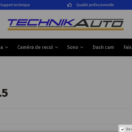
Support technique
Qualité professionnelle
Dash cam
Fai
da
Caméra de recul
Sono
.5
Do 