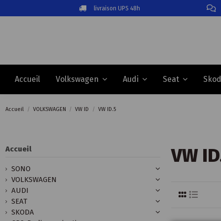
livraison UPS 48h
Accueil
Volkswagen
Audi
Seat
Sko
Accueil
VOLKSWAGEN
VW ID
VW ID.5
VW ID
Accueil
SONO
VOLKSWAGEN
AUDI
SEAT
SKODA