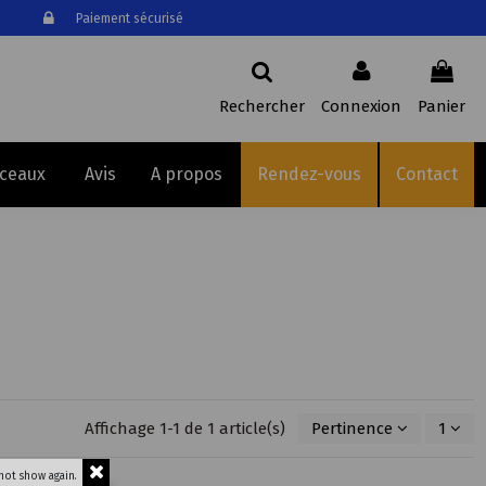
Paiement sécurisé
Rechercher
Connexion
Panier
sceaux
Avis
A propos
Rendez-vous
Contact
Affichage 1-1 de 1 article(s)
Pertinence
1
not show again.