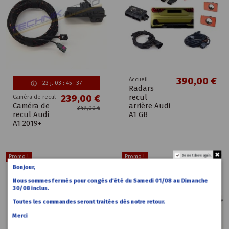
390,00 €
Accueil
23
j.
03
:
45
:
37
Radars
recul
239,00 €
Caméra de recul
Caméra de
arrière Audi
349,00 €
recul Audi
A1 GB
A1 2019+
Do not show again.
Promo !
Promo !
Bonjour,
Nous sommes fermés pour congés d’été du Samedi 01/08 au Dimanche
30/08 inclus.
Toutes les commandes seront traitées dès notre retour.
Merci