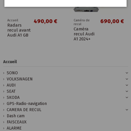
490,00 €
690,00 €
Accueil
Caméra de
recul
Radars
Caméra
recul avant
recul Audi
Audi A1 GB
A1 2024+
Accueil
SONO
VOLKSWAGEN
AUDI
SEAT
SKODA
GPS-Radio-navigation
CAMERA DE RECUL
Dash cam
FAISCEAUX
ALARME