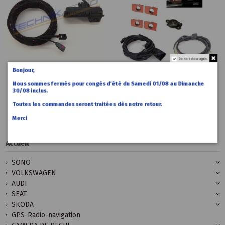
Do not show again.
Bonjour,
259,00 €
390,00 €
Accueil
Accueil
Nous sommes fermés pour congés d’été du Samedi 01/08 au Dimanche
Caméra de
Radars
30/08 inclus.
recul Audi
recul avant
A5 F5
Audi A5 F5
Toutes les commandes seront traitées dès notre retour.
Merci
Accueil
SONO
VOLKSWAGEN
AUDI
SEAT
SKODA
GPS-Radio-navigation