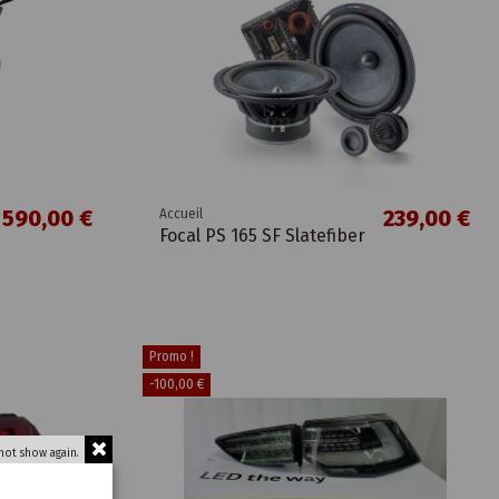
590,00 €
239,00 €
Accueil
Focal PS 165 SF Slatefiber
Promo !
-100,00 €
not show again.