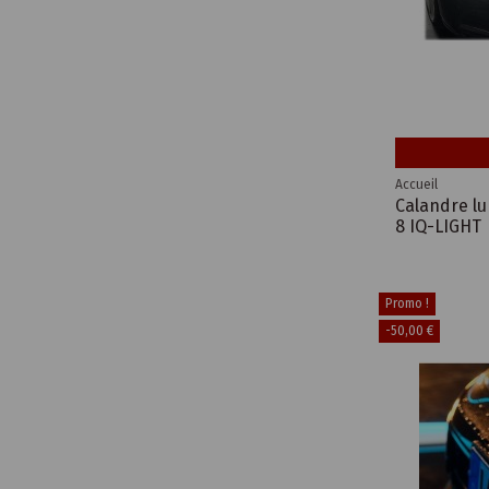
Accueil
Calandre l
8 IQ-LIGHT
Promo !
-50,00 €