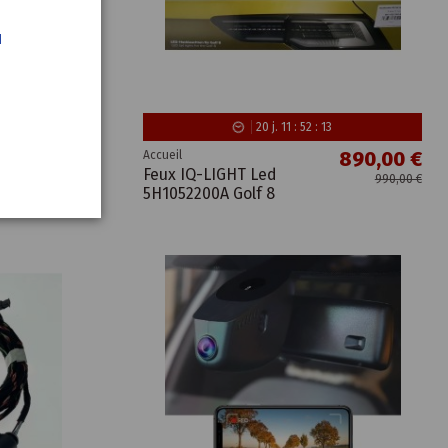
u
20
j.
11
:
52
:
12
790,00 €
890,00 €
Accueil
Feux IQ-LIGHT Led
890,00 €
990,00 €
5H1052200A Golf 8