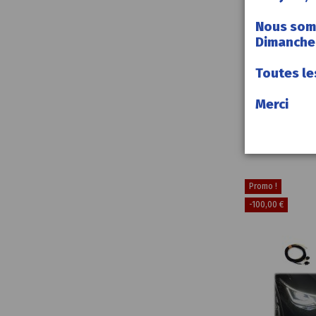
Nous som
Dimanche 
Toutes le
Accueil
Adaptateurs
Merci
LIGHT Golf 
Promo !
-100,00 €