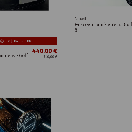
Accueil
Faisceau caméra recul Gol
8
21
j.
04
:
36
:
07
440,00 €
umineuse Golf
540,00 €