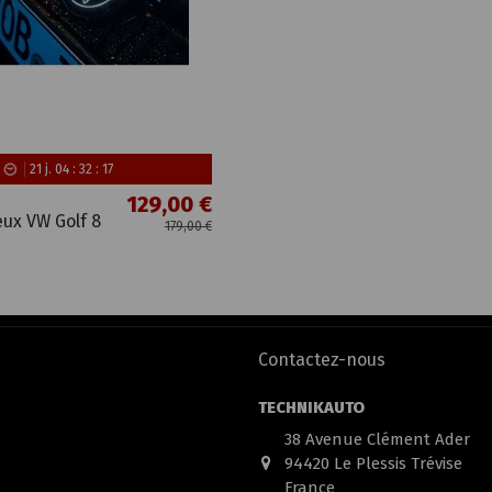
21
j.
04
:
32
:
16
129,00 €
ux VW Golf 8
179,00 €
Contactez-nous
TECHNIKAUTO
38 Avenue Clément Ader
94420 Le Plessis Trévise
France