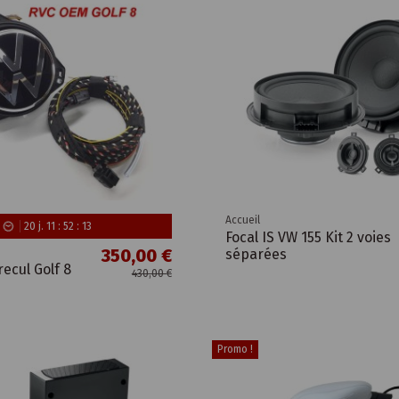
Accueil
20
j.
11
:
52
:
12
Focal IS VW 155 Kit 2 voies
350,00 €
séparées
ecul Golf 8
430,00 €
Promo !