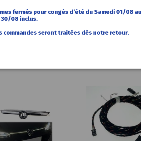
mes fermés pour congés d’été du Samedi 01/08 a
30/08 inclus.
s commandes seront traitées dès notre retour.
179,00 €
20
j.
11
:
52
:
12
 feux AR IQ-
Accueil
8
Feux AR IQ-LIGHT Golf 8