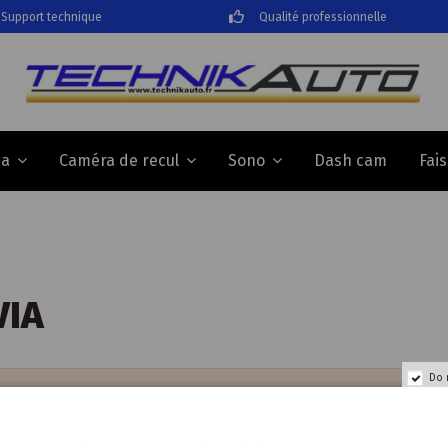
Support technique
Qualité professionnelle
Dash cam
Fai
da
Caméra de recul
Sono
VIA
Do 
o products.