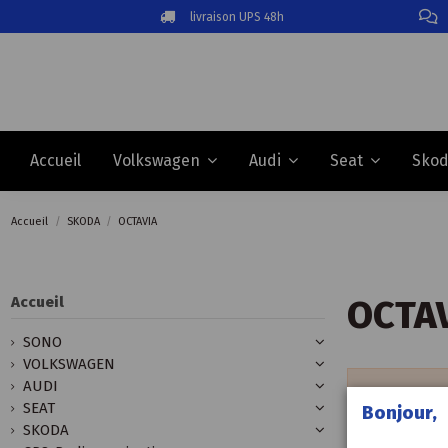
livraison UPS 48h
Accueil
Volkswagen
Audi
Seat
Sko
Accueil
SKODA
OCTAVIA
OCTA
Accueil
SONO
VOLKSWAGEN
AUDI
There are n
SEAT
Bonjour,
SKODA