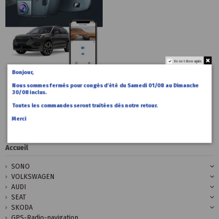
Do not show again.
Bonjour,
259,00 €
Accueil
Dashcam
Nous sommes fermés pour congés d’été du Samedi 01/08 au Dimanche
Caméra
30/08 inclus.
embarquée
Toutes les commandes seront traitées dès notre retour.
Seat Ateca
Merci
Accueil
SONO
VOLKSWAGEN
AUDI
SEAT
SKODA
GPS-Radio-navigation