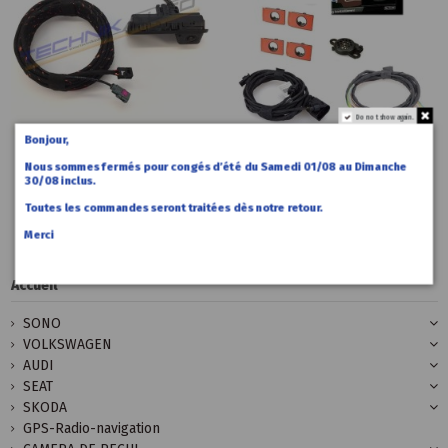
Do not show again.
Bonjour,
259,00 €
390,00 €
Accueil
Accueil
Nous sommes fermés pour congés d’été du Samedi 01/08 au Dimanche
Caméra de
Radars
30/08 inclus.
recul Audi
recul avant
A4 B9/8W
Audi A4 B9
Toutes les commandes seront traitées dès notre retour.
Merci
Accueil
SONO
VOLKSWAGEN
AUDI
SEAT
SKODA
GPS-Radio-navigation