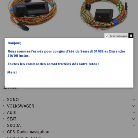
Do not show again.
Bonjour,
390,00 €
390,00 €
Accueil
Accueil
Nous sommes fermés pour congés d’été du Samedi 01/08 au Dimanche
Caméra de
Caméra
30/08 inclus.
recul ID-
recul ID-
BUZZ
BUZZ CARGO
Toutes les commandes seront traitées dès notre retour.
Merci
Accueil
SONO
VOLKSWAGEN
AUDI
SEAT
SKODA
GPS-Radio-navigation