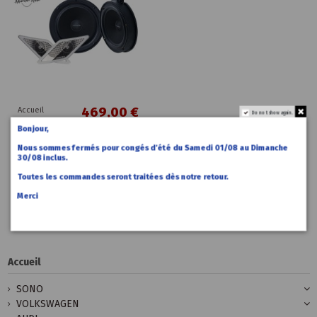
469,00 €
Accueil
Do not show again.
Kit
Bonjour,
Specifique
Haut
Nous sommes fermés pour congés d’été du Samedi 01/08 au Dimanche
Parleurs Vw
30/08 inclus.
Crafter
Toutes les commandes seront traitées dès notre retour.
ALPINE
SPC-
Merci
106CRA2
Accueil
SONO
VOLKSWAGEN