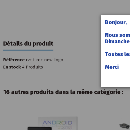
Bonjour,
Nous som
Dimanche 
Détails du produit
Toutes le
Référence
rvc-t-roc-new-logo
Merci
En stock
4 Produits
16 autres produits dans la même catégorie :