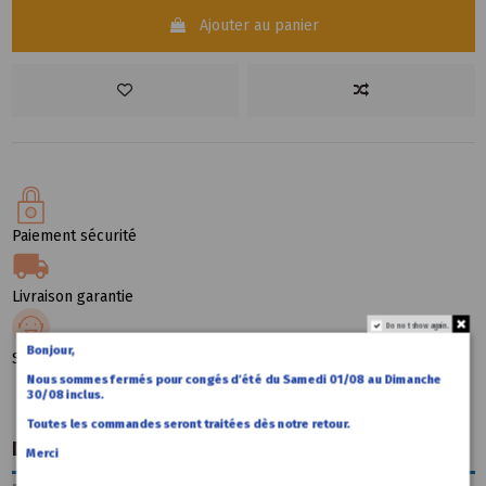
Ajouter au panier
Paiement sécurité
Livraison garantie
Do not show again.
Bonjour,
Support technique
Nous sommes fermés pour congés d’été du Samedi 01/08 au Dimanche
30/08 inclus.
Toutes les commandes seront traitées dès notre retour.
Description
Merci