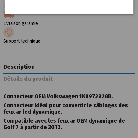
Paiement sécurité
Livraison garantie
Support technique
Description
Détails du produit
Connecteur OEM Volkswagen 1K8972928B.
Connecteur idéal pour convertir le câblages des
feux ar led dynamique.
Compatible avec les feux ar OEM dynamique de
Golf 7 à partir de 2012.