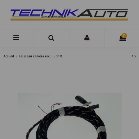
0
Accueil
Faisceau caméra recul Golf 8