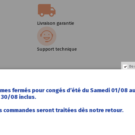
Livraison garantie
Support technique
Do 
mes fermés pour congés d’été du Samedi 01/08 a
 Slatefiber se distingue par une efficacité sans co
30/08 inclus.
tiel des dernières technologies Focal afin d’offrir 
s commandes seront traitées dès notre retour.
son généreux.
ion intelligente lui permettent de s’installer dan