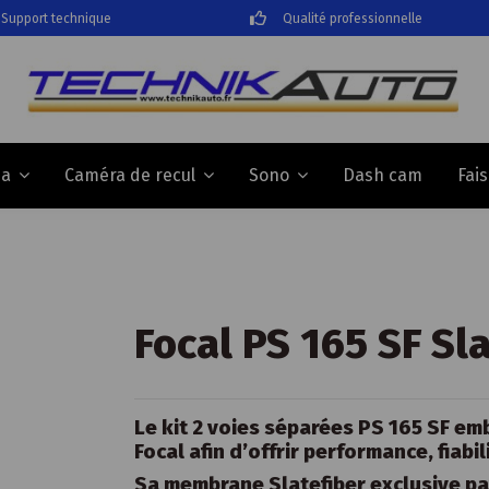
Support technique
Qualité professionnelle
Dash cam
Fai
da
Caméra de recul
Sono
Focal PS 165 SF Sl
Le kit 2 voies séparées PS 165 SF em
Focal afin d’offrir performance, fiabil
Sa membrane Slatefiber exclusive pa