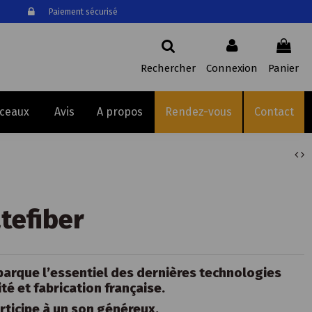
Paiement sécurisé
Rechercher
Connexion
Panier
sceaux
Avis
A propos
Rendez-vous
Contact
atefiber
barque l’essentiel des dernières technologies
ité et fabrication française.
rticipe à un son généreux.