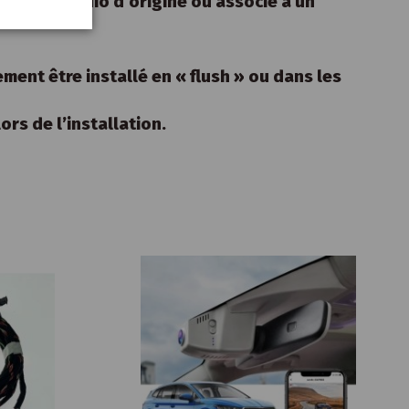
ur l’autoradio d’origine ou associé à un
ment être installé en « flush » ou dans les
rs de l’installation.