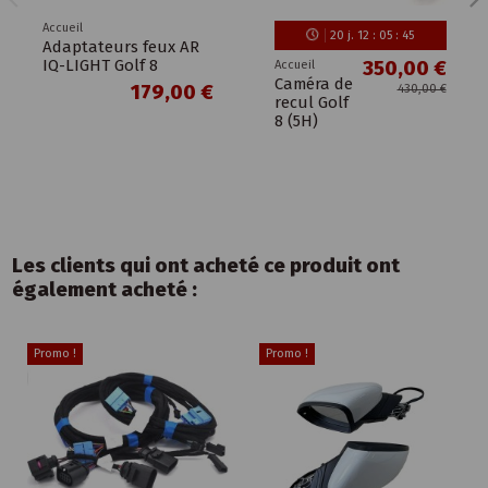
Accueil
20
j.
12
:
05
:
45
Adaptateurs feux AR
IQ-LIGHT Golf 8
350,00 €
Accueil
Caméra de
179,00 €
430,00 €
recul Golf
8 (5H)
Les clients qui ont acheté ce produit ont
également acheté :
Promo !
Promo !