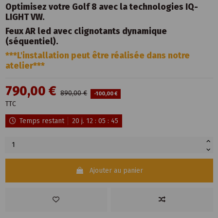
Optimisez votre Golf 8 avec la technologies IQ-
LIGHT VW.
Feux AR led avec clignotants dynamique
(séquentiel).
***L'installation peut être réalisée dans notre
atelier***
790,00 €
890,00 €
-100,00 €
TTC
Temps restant
20
j.
12
:
05
:
45
Ajouter au panier