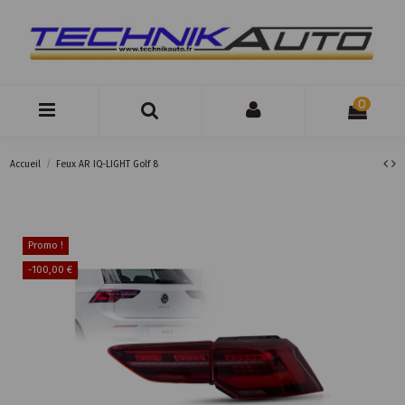
0
Accueil
Feux AR IQ-LIGHT Golf 8
Promo !
-100,00 €