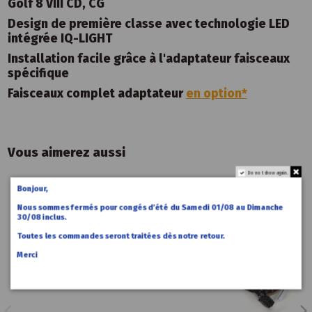
Golf 8 VIII CD, CG
Design de première classe avec technologie LED
intégrée IQ-LIGHT
Installation facile grâce à l'adaptateur faisceaux
spécifique
Faisceaux complet adaptateur
en option*
Vous aimerez aussi
Do not show again.
Bonjour,
Promo !
Promo !
Nous sommes fermés pour congés d’été du Samedi 01/08 au Dimanche
-80,00 €
30/08 inclus.
Toutes les commandes seront traitées dès notre retour.
Merci