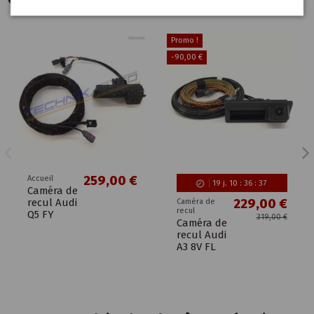
Promo !
-90,00 €
259,00 €
Accueil
19
j.
10
:
36
:
37
Caméra de
recul Audi
229,00 €
Caméra de
recul
Q5 FY
319,00 €
Caméra de
recul Audi
A3 8V FL