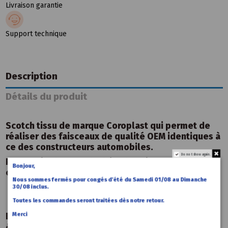
Livraison garantie
Support technique
Description
Détails du produit
Scotch tissu de marque Coroplast qui permet de
réaliser des faisceaux de qualité OEM identiques à
ce des constructeurs automobiles.
Do not show again.
Permet également de faire des réparations de
Bonjour,
câblages.
Nous sommes fermés pour congés d’été du Samedi 01/08 au Dimanche
30/08 inclus.
Toutes les commandes seront traitées dès notre retour.
Merci
Les clients qui ont acheté ce produit ont
également acheté :