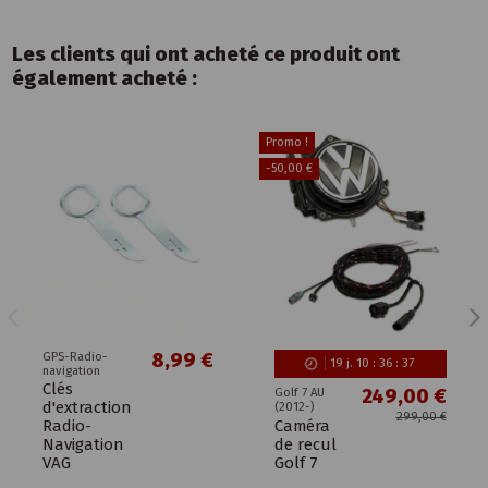
Les clients qui ont acheté ce produit ont
également acheté :
Promo !
-50,00 €
8,99 €
GPS-Radio-
19
j.
10
:
36
:
37
navigation
Clés
249,00 €
Golf 7 AU
d'extraction
(2012-)
299,00 €
Caméra
Radio-
de recul
Navigation
Golf 7
VAG