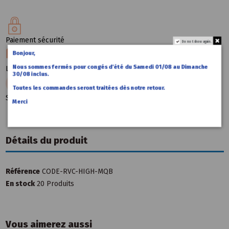
Paiement sécurité
Do not show again.
Bonjour,
Nous sommes fermés pour congés d’été du Samedi 01/08 au Dimanche
Livraison garantie
30/08 inclus.
Toutes les commandes seront traitées dès notre retour.
Support technique
Merci
Détails du produit
Référence
CODE-RVC-HIGH-MQB
En stock
20 Produits
Vous aimerez aussi