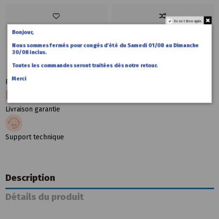
Do not show again.
Bonjour,
Nous sommes fermés pour congés d’été du Samedi 01/08 au Dimanche
30/08 inclus.
Toutes les commandes seront traitées dès notre retour.
Merci
Paiement sécurité
Livraison garantie
Support technique
Description
Détails du produit