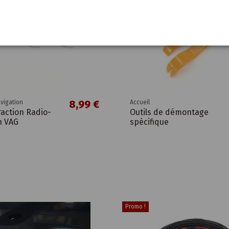
8,99 €
vigation
Accueil
raction Radio-
Outils de démontage
n VAG
spécifique
Promo !