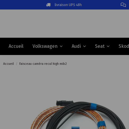
livraison UPS 48h
Accueil
Volkswagen
Audi
Seat
Sko
Accueil
Faisceau caméra recul high mib2