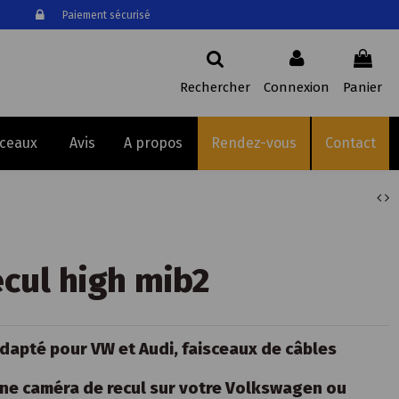
Paiement sécurisé
Rechercher
Connexion
Panier
sceaux
Avis
A propos
Rendez-vous
Contact
ecul high mib2
dapté pour VW et Audi, faisceaux de câbles
une caméra de recul sur votre Volkswagen ou