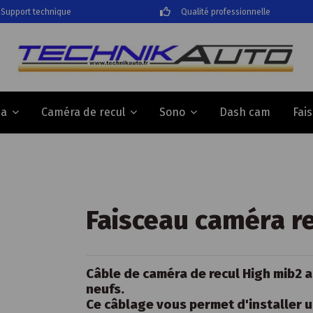
Support technique
Qualité professionnelle
Dash cam
Fai
da
Caméra de recul
Sono
Faisceau caméra r
Câble de caméra de recul High mib2 a
neufs.
Ce câblage vous permet d'installer 