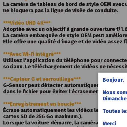
La caméra de tableau de bord de style OEM avec un
ne bloquera pas la ligne de visée de conduite.
***Vidéo UHD 4K***
Adoptée avec un objectif à grande ouverture f/1.
La caméra embarquée de style OEM peut améliorer
Elle offre une qualité d'image et de vidéo assez f
***Avec Wi-Fi intégré***
Utilisez l'application du téléphone pour connect
sociaux. Le téléchargement de vidéos ne nécessit
***Capteur G et verrouillage***
Bonjour,
G-Sensor peut détecter automatiquement les coll
dans le fichier pour éviter l'écrasement, protége
Nous som
Dimanche 
***Enregistrement en boucle***
Écrase automatiquement les vidéos les plus ancie
Toutes le
cartes SD de 256 Go maximum.).
Lorsque la voiture démarre, la caméra embarqué
Merci