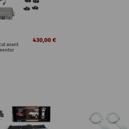
430,00 €
cul avant
mentor