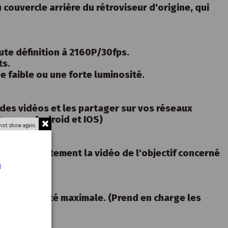
couvercle arrière du rétroviseur d'origine, qui
ute définition à 2160P/30fps.
ts.
e faible ou une forte luminosité.
 des vidéos et les partager sur vos réseaux
ge sous Android et IOS)
not show again.
er immédiatement la vidéo de l'objectif concerné
u
nt sa capacité maximale. (Prend en charge les