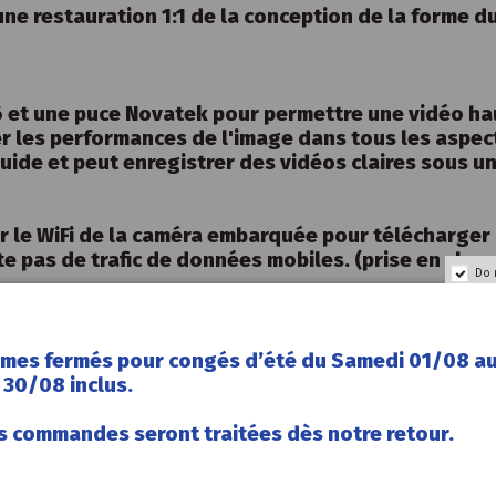
e restauration 1:1 de la conception de la forme du 
6 et une puce Novatek pour permettre une vidéo ha
 les performances de l'image dans tous les aspec
luide et peut enregistrer des vidéos claires sous un
er le WiFi de la caméra embarquée pour télécharger
e pas de trafic de données mobiles. (prise en char
Do 
isions soudaines pendant la conduite et enregistr
ant ainsi vos preuves vidéo.
mes fermés pour congés d’été du Samedi 01/08 a
30/08 inclus.
nnes avec les plus récentes lorsque la carte attei
s commandes seront traitées dès notre retour.
e s'allume automatiquement.