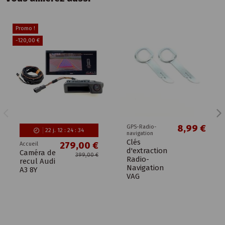
Promo !
-120,00 €
8,99 €
GPS-Radio-
22
j.
12
:
24
:
33
navigation
Clés
279,00 €
Accueil
d'extraction
Caméra de
399,00 €
Radio-
recul Audi
Navigation
A3 8Y
VAG