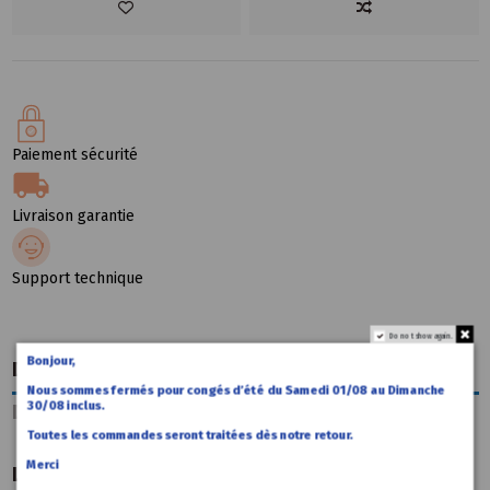
Paiement sécurité
Livraison garantie
Support technique
Do not show again.
Bonjour,
Description
Nous sommes fermés pour congés d’été du Samedi 01/08 au Dimanche
30/08 inclus.
Détails du produit
Toutes les commandes seront traitées dès notre retour.
Merci
Le virtual cockpit (AID) OEM Volkswagen T-ROC est