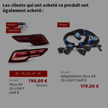
Les clients qui ont acheté ce produit ont
également acheté :
Promo !
Promo !
-100,00 €
Accueil
19
j.
20
:
01
:
48
Adaptateurs feux AR
IQ-LIGHT Golf 8
790,00 €
Accueil
Feux AR
179,00 €
890,00 €
IQ-LIGHT
Golf 8