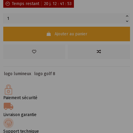
Temps restant
20
j.
12
:
41
:
52
Ajouter au panier
logo lumineux
logo golf 8
Paiement sécurité
Livraison garantie
Support technique