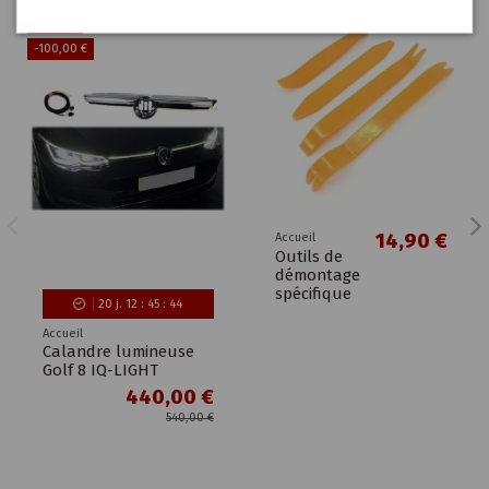
Promo !
-100,00 €
14,90 €
Accueil
Outils de
démontage
spécifique
20
j.
12
:
45
:
43
Accueil
Calandre lumineuse
Golf 8 IQ-LIGHT
440,00 €
540,00 €