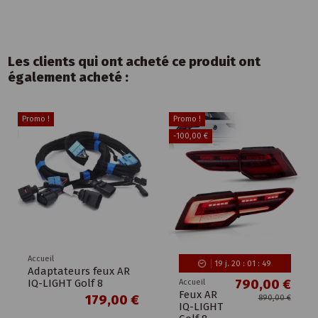
Les clients qui ont acheté ce produit ont
également acheté :
Promo !
Promo !
-100,00 €
Accueil
19
j.
20
:
01
:
48
Adaptateurs feux AR
IQ-LIGHT Golf 8
790,00 €
Accueil
Feux AR
179,00 €
890,00 €
IQ-LIGHT