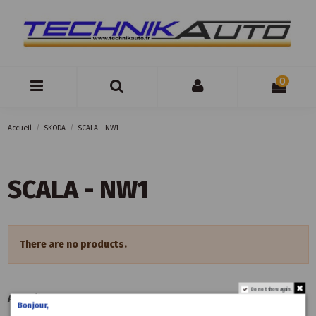
0
Accueil
SKODA
SCALA - NW1
SCALA - NW1
There are no products.
Do not show again.
Accueil
Bonjour,