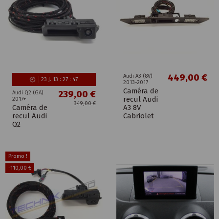
449,00 €
Audi A3 (8V)
23
j.
13
:
27
:
46
2013-2017
Caméra de
239,00 €
Audi Q2 (GA)
recul Audi
2017+
349,00 €
Caméra de
A3 8V
recul Audi
Cabriolet
Q2
Promo !
-110,00 €