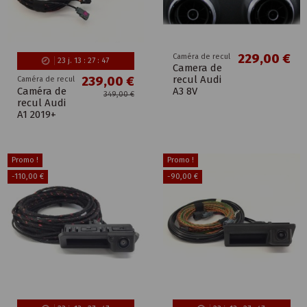
229,00 €
Caméra de recul
23
j.
13
:
27
:
46
Camera de
recul Audi
239,00 €
Caméra de recul
Caméra de
A3 8V
349,00 €
recul Audi
A1 2019+
Promo !
Promo !
-110,00 €
-90,00 €