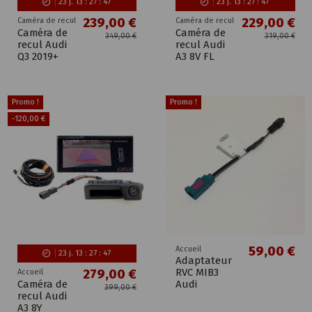
23
j.
13
:
27
:
46
23
j.
13
:
27
:
46
239,00 €
229,00 €
Caméra de recul
Caméra de recul
Caméra de
Caméra de
349,00 €
319,00 €
recul Audi
recul Audi
Q3 2019+
A3 8V FL
Promo !
Promo !
-120,00 €
59,00 €
Accueil
23
j.
13
:
27
:
46
Adaptateur
RVC MIB3
279,00 €
Accueil
Caméra de
Audi
399,00 €
recul Audi
A3 8Y