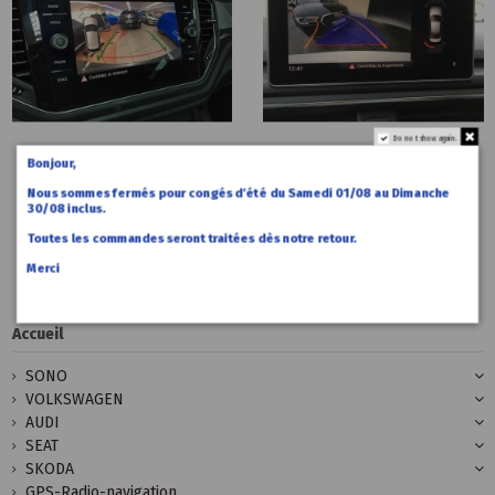
Do not show again.
Bonjour,
49,00 €
49,00 €
Accueil
Accueil
Code
Code
Nous sommes fermés pour congés d’été du Samedi 01/08 au Dimanche
d'activation
d'activation
30/08 inclus.
RVC LOW MQB
RVC HIGH
Toutes les commandes seront traitées dès notre retour.
MQB
Merci
Accueil
SONO
VOLKSWAGEN
AUDI
SEAT
SKODA
GPS-Radio-navigation