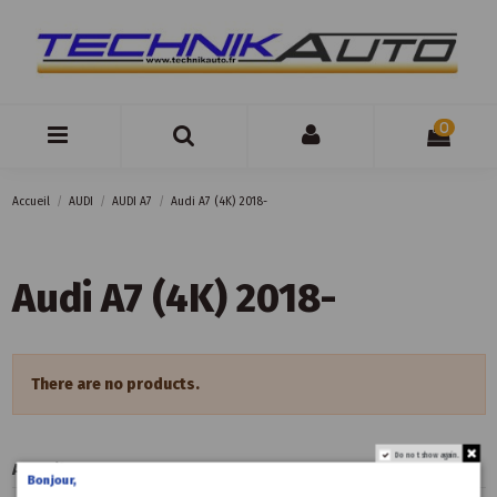
0
Accueil
AUDI
AUDI A7
Audi A7 (4K) 2018-
Audi A7 (4K) 2018-
There are no products.
Do not show again.
Accueil
Bonjour,