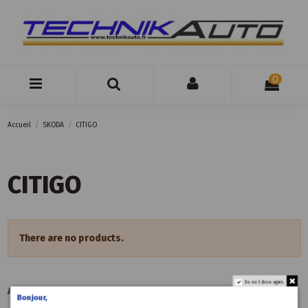
0
Accueil
SKODA
CITIGO
CITIGO
There are no products.
Do not show again.
Accueil
Bonjour,