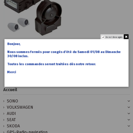
Do not show again.
Bonjour,
279,00 €
Accueil
Alarme
Nous sommes fermés pour congés d’été du Samedi 01/08 au Dimanche
Cobra 4615
30/08 inclus.
Can-Bus
Toutes les commandes seront traitées dès notre retour.
VAG
Merci
Accueil
SONO
VOLKSWAGEN
AUDI
SEAT
SKODA
GPS-Radio-navigation