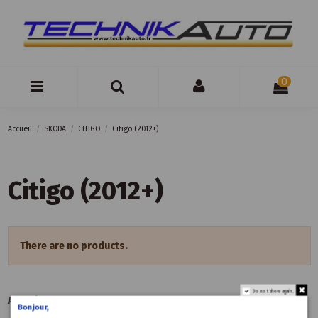
0
Accueil
SKODA
CITIGO
Citigo (2012+)
Citigo (2012+)
There are no products.
Do not show again.
Accueil
Bonjour,