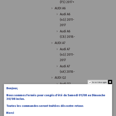
(F5) 2017+
AUDI A6
Audi A6
(4G) 2011-
2017
Audi A6
(C8) 2018-
AUDI A7
Audi A7
(4G) 2011-
2017
Audi A7
(4K) 2018-
AUDI Q2
Do not show again.
Audi Q2
Bonjour,
(GA) 2017+
AUDI Q3
Nous sommes fermés pour congés d’été du Samedi 01/08 au Dimanche
30/08 inclus.
Audi Q3
Toutes les commandes seront traitées dès notre retour.
(8U) 2011-
2018
Merci