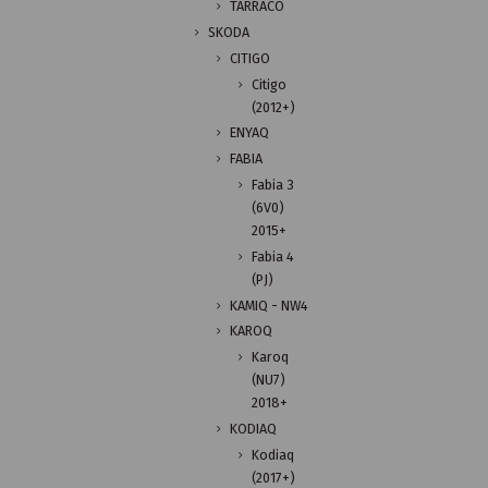
TARRACO
SKODA
CITIGO
Citigo
(2012+)
ENYAQ
FABIA
Fabia 3
(6V0)
2015+
Fabia 4
(PJ)
KAMIQ - NW4
KAROQ
Karoq
(NU7)
2018+
KODIAQ
Kodiaq
(2017+)